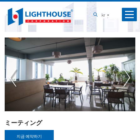
홈
kr
회
사
소
개
서
비
스
파
트
너
ミーティング
및
지금 예약하기
고