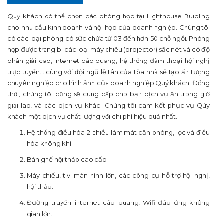
객
Qúy khách có thể chọn các phòng họp tại Lighthouse Buidling
cho nhu cầu kinh doanh và hội họp của doanh nghiệp. Chúng tôi
갤
có các loại phòng có sức chứa từ 03 đến hơn 50 chỗ ngồi. Phòng
러
họp được trang bị các loại máy chiếu (projector) sắc nét và có độ
phân giải cao, Internet cáp quang, hệ thống đàm thoại hội nghị
리
trực tuyến… cùng với đội ngũ lễ tân của tòa nhà sẽ tạo ấn tượng
뉴
chuyên nghiệp cho hình ảnh của doanh nghiệp Quý khách. Đồng
thời, chúng tôi cũng sẽ cung cấp cho bạn dịch vụ ăn trong giờ
스
giải lao, và các dịch vụ khác. Chúng tôi cam kết phục vụ Qúy
연
khách một dịch vụ chất lượng với chi phí hiệu quả nhất.
락
Hệ thống điều hòa 2 chiều làm mát căn phòng, lọc và điều
hòa không khí.
처
Bàn ghế hội thảo cao cấp
Máy chiếu, tivi màn hình lớn, các công cụ hỗ trợ hội nghị,
hội thảo.
Đường truyền internet cáp quang, Wifi đáp ứng không
gian lớn.